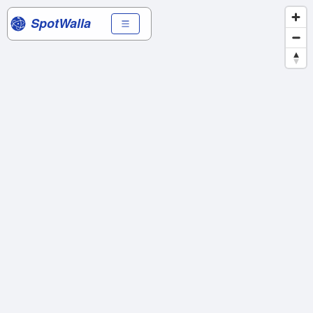
SpotWalla