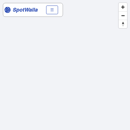
SpotWalla