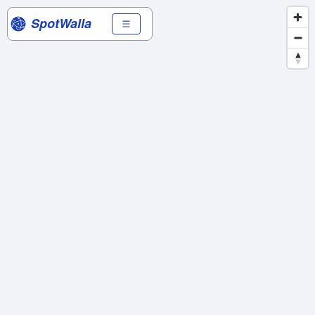
SpotWalla