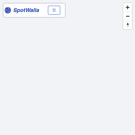
SpotWalla